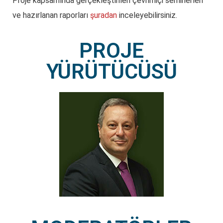
Proje kapsamında gerçekleştirilen çevrimiçi seminerleri
ve hazırlanan raporları
şuradan
inceleyebilirsiniz.
PROJE
YÜRÜTÜCÜSÜ