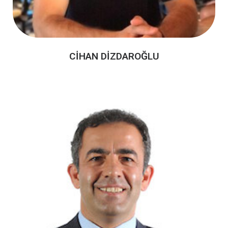
CİHAN DİZDAROĞLU