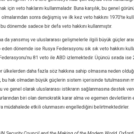
ak için veto haklarını kullanmaladır. Buna karşılık, bu genel görü
 olmalarından sonra değişmiş ve ilk kez veto hakkını 1970’te ku
e bu dönemde sadece bir defa veto hakkını kullanmıştır.
na da yansımış ve uluslararası gelişmelerle ilgili büyük güçler ar
kip eden dönemde ise Rusya Federasyonu sık sık veto hakkını kull
Federasyonu’nu 81 veto ile ABD izlemektedir. Üçüncü sırada ise 29
ğer ülkelerden daha fazla söz hakkına sahip olmasına neden old
ar, bu hak olmadan büyük güçlerin sistem içerisinde tutulmasını
ve genel olarak uluslararası istikrarın sağlanmasına destek verdiğ
rlarından biri olan demokratik karar alma ve egemen devletlerin e
ra müdahalede etkili olunmasını engellediğini belirtmektedirler.
 UN Security Council and the Making of the Modern World
. Oxford