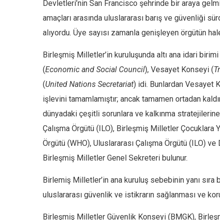
Devletleri’nin San Francisco şehrinde bir araya gelm
amaçları arasında uluslararası barış ve güvenliği sü
alıyordu. Üye sayısı zamanla genişleyen örgütün hal
Birleşmiş Milletler’in kuruluşunda altı ana idari birimi
(
Economic and Social Council
), Vesayet Konseyi (
T
(
United Nations Secretariat
) idi. Bunlardan Vesayet 
işlevini tamamlamıştır; ancak tamamen ortadan kaldır
dünyadaki çeşitli sorunlara ve kalkınma stratejilerin
Çalışma Örgütü (ILO), Birleşmiş Milletler Çocuklar
Örgütü (WHO), Uluslararası Çalışma Örgütü (ILO) ve Dü
Birleşmiş Milletler Genel Sekreteri bulunur.
Birlemiş Milletler’in ana kuruluş sebebinin yanı sıra b
uluslararası güvenlik ve istikrarın sağlanması ve kor
Birleşmiş Milletler Güvenlik Konseyi (BMGK), Birleşmi