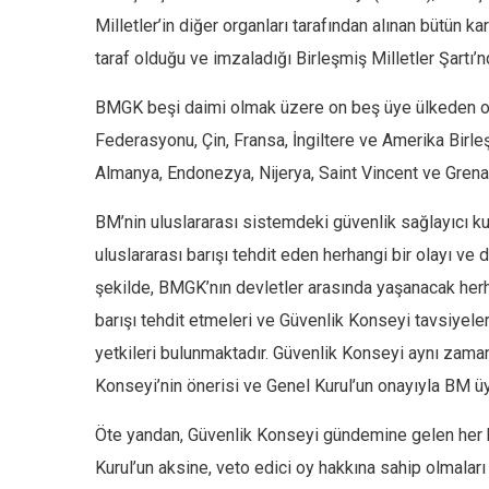
Milletler’in diğer organları tarafından alınan bütün ka
taraf olduğu ve imzaladığı Birleşmiş Milletler Şartı’
BMGK beşi daimi olmak üzere on beş üye ülkeden oluşm
Federasyonu, Çin, Fransa, İngiltere ve Amerika Birleş
Almanya, Endonezya, Nijerya, Saint Vincent ve Grenad
BM’nin uluslararası sistemdeki güvenlik sağlayıcı k
uluslararası barışı tehdit eden herhangi bir olayı ve 
şekilde, BMGK’nın devletler arasında yaşanacak herha
barışı tehdit etmeleri ve Güvenlik Konseyi tavsiyel
yetkileri bulunmaktadır. Güvenlik Konseyi aynı zaman
Konseyi’nin önerisi ve Genel Kurul’un onayıyla BM üye
Öte yandan, Güvenlik Konseyi gündemine gelen her k
Kurul’un aksine, veto edici oy hakkına sahip olmaları v