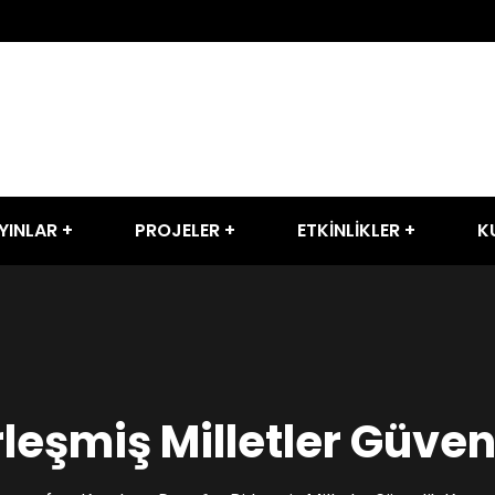
YINLAR
PROJELER
ETKİNLİKLER
K
rleşmiş Milletler Güve