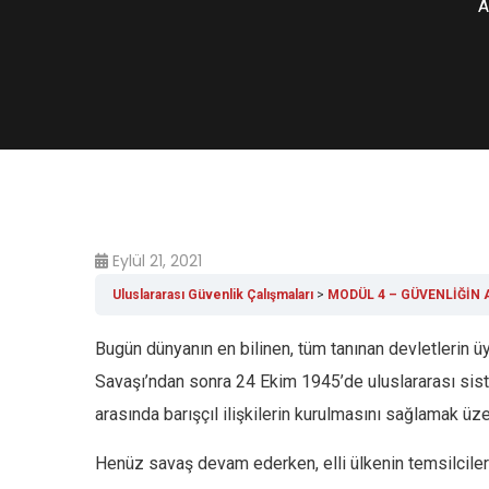
A
Eylül 21, 2021
Uluslararası Güvenlik Çalışmaları
MODÜL 4 – GÜVENLİĞİN
Bugün dünyanın en bilinen, tüm tanınan devletlerin üy
Savaşı’ndan sonra 24 Ekim 1945’de uluslararası siste
arasında barışçıl ilişkilerin kurulmasını sağlamak üz
Henüz savaş devam ederken, elli ülkenin temsilcileri