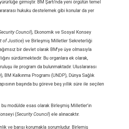
yürürlüğe girmiştir. BM Şartı’nda yeni örgütün temel
larararası hukuku destelemek gibi konular da yer
Security Council
), Ekonomik ve Sosyal Konsey
t of Justice
) ve Birleşmiş Milletler Sekreterliği
bağımsız bir devlet olarak BM’ye üye olmasıyla
ığını sürdürmektedir. Bu organlara ek olarak,
uruluşu ile program da bulunmaktadır. Uluslararası
CO), BM Kalkınma Programı (UNDP), Dünya Sağlık
apısının başında bu göreve beş yıllık süre ile seçilen
cak bu modülde esas olarak Birleşmiş Milletler’in
Konseyi (
Security Council
) ele alınacaktır.
enlik ve barışı korumakla sorumludur. Birlemiş