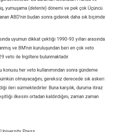
nüş, yumuşama (
detente
) dönemi ve pek çok Üçüncü
llanan ABD’nin budan sonra giderek daha sık biçimde
asında uyumun dikkat çektiği 1990-93 yılları arasında
anmış ve BM’nin kuruluşundan beri en çok veto
 veto ile İngiltere bulunmaktadır.
uğu konusu her veto kullanımından sonra gündeme
n mümkün olmayacağını, gereksiz derecede sık askeri
i ileri sürmektedirler. Buna karşılık, duruma itiraz
şitliği ilkesini ortadan kaldırdığını, zaman zaman
 University Press.