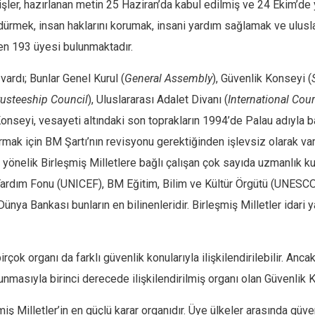
işler, hazırlanan metin 25 Haziran’da kabul edilmiş ve 24 Ekim’de 
rdürmek, insan haklarını korumak, insani yardım sağlamak ve ulus
en 193 üyesi bulunmaktadır.
 vardı; Bunlar Genel Kurul (
General Assembly
), Güvenlik Konseyi (
rusteeship Council
), Uluslararası Adalet Divanı (
International Cour
Konseyi, vesayeti altındaki son toprakların 1994’de Palau adıyla 
mak için BM Şartı’nın revisyonu gerektiğinden işlevsiz olarak varl
e yönelik Birleşmiş Milletlere bağlı çalışan çok sayıda uzmanlık k
a Yardım Fonu (UNICEF), BM Eğitim, Bilim ve Kültür Örgütü (UNES
nya Bankası bunların en bilinenleridir. Birleşmiş Milletler idari y
irçok organı da farklı güvenlik konularıyla ilişkilendirilebilir. An
unmasıyla birinci derecede ilişkilendirilmiş organı olan Güvenlik 
ş Milletler’in en güçlü karar organıdır. Üye ülkeler arasında güv