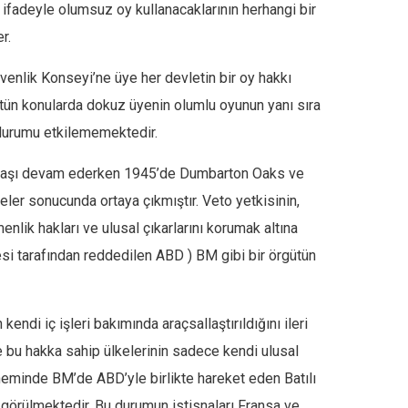
r ifadeyle olumsuz oy kullanacaklarının herhangi bir
r.
venlik Konseyi’ne üye her devletin bir oy hakkı
 bütün konularda dokuz üyenin olumlu oyunun yanı sıra
 durumu etkilememektedir.
 Savaşı devam ederken 1945’de Dumbarton Oaks ve
eler sonucunda ortaya çıkmıştır. Veto yetkisinin,
lik hakları ve ulusal çıkarlarını korumak altına
resi tarafından reddedilen ABD ) BM gibi bir örgütün
di iç işleri bakımında araçsallaştırıldığını ileri
e bu hakka sahip ülkelerinin sadece kendi ulusal
neminde BM’de ABD’yle birlikte hareket eden Batılı
ı görülmektedir. Bu durumun istisnaları Fransa ve