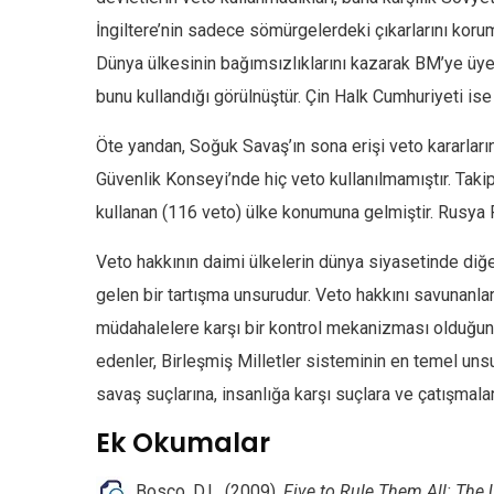
İngiltere’nin sadece sömürgelerdeki çıkarlarını korum
Dünya ülkesinin bağımsızlıklarını kazarak BM’ye üye
bunu kullandığı görülnüştür. Çin Halk Cumhuriyeti is
Öte yandan, Soğuk Savaş’ın sona erişi veto kararları
Güvenlik Konseyi’nde hiç veto kullanılmamıştır. Ta
kullanan (116 veto) ülke konumuna gelmiştir. Rusya 
Veto hakkının daimi ülkelerin dünya siyasetinde di
gelen bir tartışma unsurudur. Veto hakkını savunanl
müdahalelere karşı bir kontrol mekanizması olduğunu 
edenler, Birleşmiş Milletler sisteminin en temel unsu
savaş suçlarına, insanlığa karşı suçlara ve çatışmala
Ek Okumalar
Bosco, D.L. (2009).
Five to Rule Them All: The