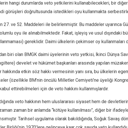
rin hangi durumlarda veto yetkilerini kullanabilecekleri, bir diğe
i görüşleri doğrultusunda istedikleri oyu kullanmakta serbestirle
n 27. ve 52. Maddeleri ile belirlenmiştir. Bu maddeler uyarınca Gü
 olumlu oyu ile alınabilmektedir. Fakat, işleyiş ve usul dışındaki
lanmaması) gereklidir. Daimi ülkelerin çekimser oy kullanmaları
dan biri olan BMGK daimi üyelerinin veto yetkisi, İkinci Dünya
 İngiltere) develet ve hükümet başkanları arasında yapılan müzaker
hakkında etkin söz hakkı vermesinin yanı sıra, bu ülkelerin egemen
ülkeler (özellikle BM’nin öncülü Milletler Cemiyeti’ne üyeliği Kong
bul ettirebilmeleri için de veto hakkını kullanmışlardır.
ında veto hakkının hem uluslararası siyaset hem de devletlerin ken
zaman zaman bir anlamda “kötüye kullanılması”, diğer bir ifadeyl
ansımıştır. Tarihsel uygulama olarak bakıldığında, Soğuk Savaş dö
tler Birliği’nin 1970’lere gelinceye kaar çok sayıda veto kullandığ