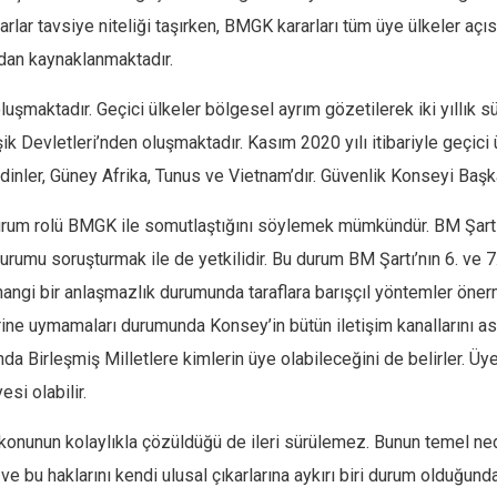
rarlar tavsiye niteliği taşırken, BMGK kararları tüm üye ülkeler açıs
ndan kaynaklanmaktadır.
aktadır. Geçici ülkeler bölgesel ayrım gözetilerek iki yıllık sür
ik Devletleri’nden oluşmaktadır. Kasım 2020 yılı itibariyle geçici
inler, Güney Afrika, Tunus ve Vietnam’dır. Güvenlik Konseyi Başkan
urum rolü BMGK ile somutlaştığını söylemek mümkündür. BM Şartı’nı
durumu soruşturmak ile de yetkilidir. Bu durum BM Şartı’nın 6. ve 7.
ngi bir anlaşmazlık durumunda taraflara barışçıl yöntemler önerm
erine uymamaları durumunda Konsey’in bütün iletişim kanallarını
da Birleşmiş Milletlere kimlerin üye olabileceğini de belirler. Üy
si olabilir.
onunun kolaylıkla çözüldüğü de ileri sürülemez. Bunun temel ned
e bu haklarını kendi ulusal çıkarlarına aykırı biri durum olduğunda 