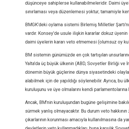
düşünceye sahiplerse kullanabilmeleridir. Daimi üyele
sınırlaması veya düzenlemesi yoktur; tamamiyle kend
BMGK’deki oylama sistemi Birlemiş Milletler Şartı’nı
vardır. Konsey’de usule ilişkin kararlar dokuz üyenin
daimi üyelerin kararı veto etmemesi (olumsuz oy kul
BM sistemin günümüzde en çok tartışılan unsurların
Yalta’da üç büyük ülkenin (ABD, Sovyetler Birliği ve
dönemin büyük güçlerine dünya siyasetindeki olaylar 
alabilmek için de yapıldığı söylenebilir. Ayrıca, bu 
kuruluşunu ve üye olmalarını kendi parlamentolarına ka
Ancak, BM’nin kuruluşundan bugüne gelişimine bakıldığ
sürmek yanlış olmayacaktır. Bu durum veto hakkının 
çıkarlarının korunması amacıyla kullanılmasına da y
devletlerin veto kullanmadıkları, buna karşılık Sovye