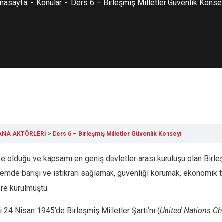
nasayfa
Konular
Ders 6 – Birleşmiş Milletler Güvenlik Konse
 ANA AKTÖRLERİ
Ders 6 – Birleşmiş Milletler Güvenlik Konseyi
e olduğu ve kapsamı en geniş devletler arası kuruluşu olan Birleş
mde barışı ve istikrarı sağlamak, güvenliği korumak, ekonomik top
ere kurulmuştu.
 24 Nisan 1945’de Birleşmiş Milletler Şartı’nı (
United Nations Ch