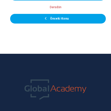
Dersdön
Önceki Konu