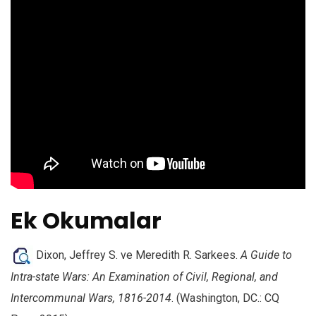
Ek Okumalar
Dixon, Jeffrey S. ve Meredith R. Sarkees.
A Guide to
Intra-state Wars: An Examination of Civil, Regional, and
Intercommunal Wars, 1816-2014
. (Washington, DC.: CQ