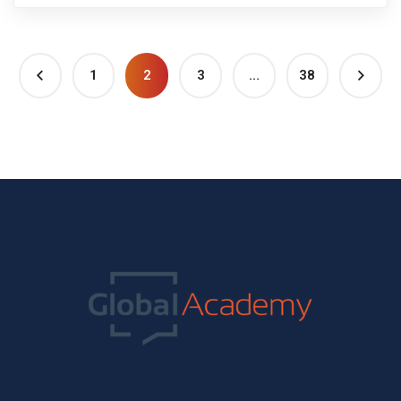
1
2
3
…
38