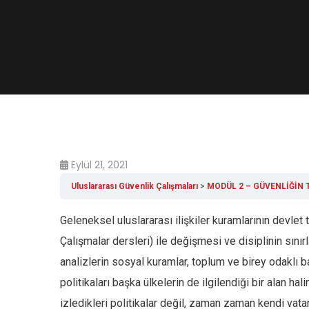
Eylül 21, 2021
Uluslararası Güvenlik Çalışmaları
MODÜL 2 – GÜVENLİĞİN
Geleneksel uluslararası ilişkiler kuramlarının devlet 
Çalışmalar dersleri) ile değişmesi ve disiplinin sın
analizlerin sosyal kuramlar, toplum ve birey odaklı
politikaları başka ülkelerin de ilgilendiği bir alan h
izledikleri politikalar değil, zaman zaman kendi vatan