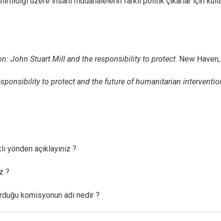
tildiği üzere insani müdahalelerin farklı politik çıkarlar için kul
n: John Stuart Mill and the responsibility to protect
. New Haven, 
esponsibility to protect and the future of humanitarian interventio
klı yönden açıklayınız ?
z ?
kurduğu komisyonun adı nedir ?