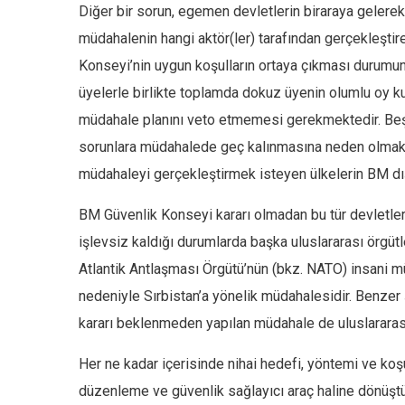
Diğer bir sorun, egemen devletlerin biraraya gelerek
müdahalenin hangi aktör(ler) tarafından gerçekleştir
Konseyi’nin uygun koşulların ortaya çıkması durumu
üyelerle birlikte toplamda dokuz üyenin olumlu oy k
müdahale planını veto etmemesi gerekmektedir. Beş 
sorunlara müdahalede geç kalınmasına neden olmaktad
müdahaleyi gerçekleştirmek isteyen ülkelerin BM dışı
BM Güvenlik Konseyi kararı olmadan bu tür devletler 
işlevsiz kaldığı durumlarda başka uluslararası örgüt
Atlantik Antlaşması Örgütü’nün (bkz. NATO) insani mü
nedeniyle Sırbistan’a yönelik müdahalesidir. Benzer
kararı beklenmeden yapılan müdahale de uluslararası 
Her ne kadar içerisinde nihai hedefi, yöntemi ve koşu
düzenleme ve güvenlik sağlayıcı araç haline dönüş