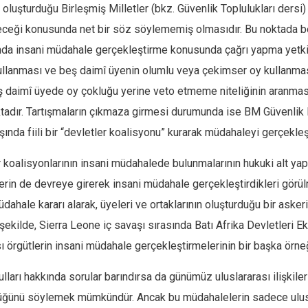
 oluşturduğu Birleşmiş Milletler (bkz. Güvenlik Toplulukları ders
eceği konusunda net bir söz söylememiş olmasıdır. Bu noktada bel
nda insani müdahale gerçekleştirme konusunda çağrı yapma yetkis
ullanması ve beş daimî üyenin olumlu veya çekimser oy kullanması
daimî üyede oy çokluğu yerine veto etmeme niteliğinin aranması
ır. Tartışmaların çıkmaza girmesi durumunda ise BM Güvenlik Kon
nda fiili bir “devletler koalisyonu” kurarak müdahaleyi gerçekleş
koalisyonlarının insani müdahalede bulunmalarının hukuki alt yapıs
lerin de devreye girerek insani müdahale gerçekleştirdikleri görü
dahale kararı alarak, üyeleri ve ortaklarının oluşturduğu bir ask
 şekilde, Sierra Leone iç savaşı sırasında Batı Afrika Devletler
örgütlerin insani müdahale gerçekleştirmelerinin bir başka örneğ
lları hakkında sorular barındırsa da günümüz uluslararası ilişkiler
tüğünü söylemek mümkündür. Ancak bu müdahalelerin sadece ulusl