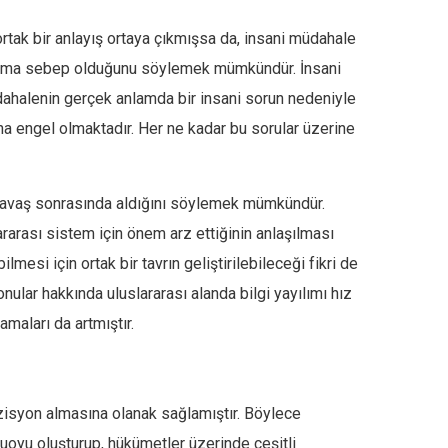
rtak bir anlayış ortaya çıkmışsa da, insani müdahale
duruma sebep olduğunu söylemek mümkündür. İnsani
dahalenin gerçek anlamda bir insani sorun nedeniyle
na engel olmaktadır. Her ne kadar bu sorular üzerine
 Savaş sonrasında aldığını söylemek mümkündür.
ararası sistem için önem arz ettiğinin anlaşılması
esi için ortak bir tavrın geliştirilebileceği fikri de
ular hakkında uluslararası alanda bilgi yayılımı hız
maları da artmıştır.
ozisyon almasına olanak sağlamıştır. Böylece
muoyu oluşturup, hükümetler üzerinde çeşitli