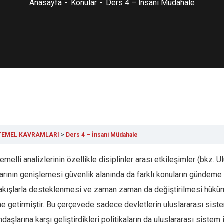
Anasayfa
Konular
Ders 4 – İnsani Müdahale
 TEMEL KAVRAMLARI
Ders 4 – İnsani Müdahale
temelli analizlerinin özellikle disiplinler arası etkileşimler (bkz.
ırlarının genişlemesi güvenlik alanında da farklı konuların gündem
 bakışlarla desteklenmesi ve zaman zaman da değiştirilmesi hüküm
aline getirmiştir. Bu çerçevede sadece devletlerin uluslararası sis
daşlarına karşı geliştirdikleri politikaların da uluslararası siste