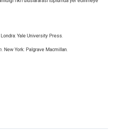
lanıldığı fikri uluslararası toplumda yer edinmeye
Londra: Yale University Press.
n
. New York: Palgrave Macmillan.