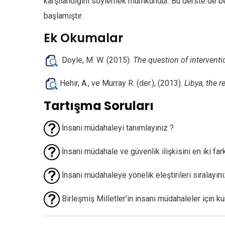
karşılandığını söylemek mümkündür. Bu derste de belir
başlamıştır.
Ek Okumalar
Doyle, M. W. (2015).
The question of interventio
Hehir, A., ve Murray R. (der.), (2013).
Libya, the r
Tartışma Soruları
İnsani müdahaleyi tanımlayınız ?
İnsani müdahale ve güvenlik ilişkisini en iki far
İnsani müdahaleye yönelik eleştirileri sıralayını
Birleşmiş Milletler’in insani müdahaleler için 