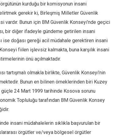
i) örgütünün kurduğu bir komisyonun insani
irtmek gerekir ki, Birleşmiş Milletler Güvenlik
i vardır. Bunun için BM Güvenlik Konseyi’nde geçici
, bir diğer ifadeyle gündeme getirilen insani
 ise doğası gereği acil müdahale gerektiren insani
seyi fiilen işlevsiz kalmakta, buna karşılık insani
tirmelerinin önü açılmaktadır.
ı tartışmalı olmakla birlikte, Güvenlik Konseyi’nin
lmektedir. Bunun en bilinen örneklerinden biri Kuzey
eri güçle 24 Mart 1999 tarihinde Kosova sorunu
i Ekonomik Topluluğu tarafından BM Güvenlik Konsey
idir.
inde insani müdahalelerin sıklıkla başvurulan bir
ararası örgütler ve/veya bölgesel örgütler