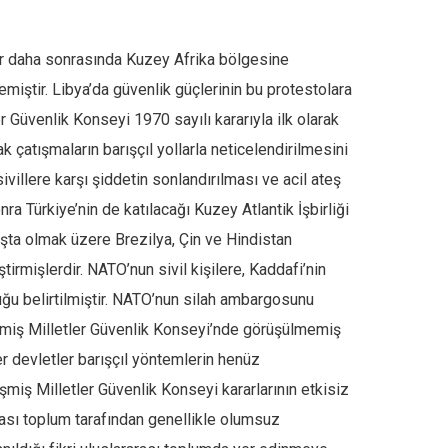
lar daha sonrasında Kuzey Afrika bölgesine
emiştir. Libya’da güvenlik güçlerinin bu protestolara
r Güvenlik Konseyi 1970 sayılı kararıyla ilk olarak
 çatışmaların barışçıl yollarla neticelendirilmesini
ivillere karşı şiddetin sonlandırılması ve acil ateş
ra Türkiye’nin de katılacağı Kuzey Atlantik İşbirliği
şta olmak üzere Brezilya, Çin ve Hindistan
irmişlerdir. NATO’nun sivil kişilere, Kaddafi’nin
duğu belirtilmiştir. NATO’nun silah ambargosunu
rlemiş Milletler Güvenlik Konseyi’nde görüşülmemiş
 devletler barışçıl yöntemlerin henüz
şmiş Milletler Güvenlik Konseyi kararlarının etkisiz
rası toplum tarafından genellikle olumsuz