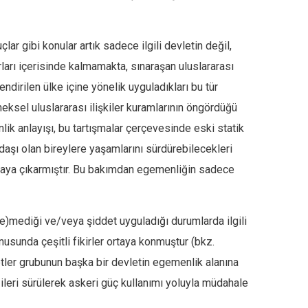
lar gibi konular artık sadece ilgili devletin değil,
ırları içerisinde kalmamakta, sınaraşan uluslararası
dirilen ülke içine yönelik uyguladıkları bu tür
sel uluslararası ilişkiler kuramlarının öngördüğü
ik anlayışı, bu tartışmalar çerçevesinde eski statik
aşı olan bireylere yaşamlarını sürdürebilecekleri
ortaya çıkarmıştır. Bu bakımdan egemenliğin sadece
(e)mediği ve/veya şiddet uyguladığı durumlarda ilgili
sunda çeşitli fikirler ortaya konmuştur (bkz.
etler grubunun başka bir devletin egemenlik alanına
 ileri sürülerek askeri güç kullanımı yoluyla müdahale