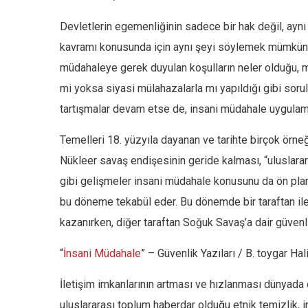
Devletlerin egemenliğinin sadece bir hak değil, aynı
kavramı konusunda için aynı şeyi söylemek mümkün 
müdahaleye gerek duyulan koşulların neler olduğu, m
mi yoksa siyasi mülahazalarla mı yapıldığı gibi soru
tartışmalar devam etse de, insani müdahale uygulamala
Temelleri 18. yüzyıla dayanan ve tarihte birçok ör
Nükleer savaş endişesinin geride kalması, “uluslarara
gibi gelişmeler insani müdahale konusunu da ön plana ç
bu döneme tekabül eder. Bu dönemde bir taraftan ilet
kazanırken, diğer taraftan Soğuk Savaş’a dair güvenli
“
İnsani Müdahale
” – Güvenlik Yazıları / B. toygar Ha
İletişim imkanlarının artması ve hızlanması dünyada 
uluslararası toplum haberdar olduğu etnik temizlik, i