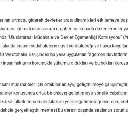
ının artması, giderek devletler arası dinamikleri etkilemeye başl
uşturması ihtimali uluslararası örgütleri bu konuda düzenlemeler y
ılında “Uluslararası Müdahale ve Devlet Egemenliği Komisyonu” (
I
sı alanda insani müdahalelerin nasıl yürütüleceği ve hangi koşullar
8 Westphalia Barışından bu yana uygulanan “egemen devletlerin bi
 insan haklarını korumakla yükümlü oldukları ve bu hakları koruya
sani müdahaleler için ortak bir anlayış geliştirilmeye çalışılmışt
haleler konusunda ortak bir anlayış geliştirmeye yönelik çabalarını
bazı ülkelerin sorumluluklarını yerine getirmediği öne sürülerek 
müdahale gerçekleştirilmemesi bu dersin başında sıralanan sorunları