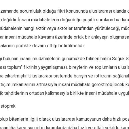
 zamanda sorumluluk olduğu fikri konusunda uluslararası alanda o
değildir. İnsani müdahalelerin doğurduğu çeşitli soruların bu 
üdahalenin hangi aktör veya aktörler tarafından yürütüleceği, mü
lar insani müdahale kavramı üzerinde ortak bir anlayışın oluşması
rının pratikte devam ettiği belirtilmelidir.
neği bulunan insani müdahalelerin günümüzde bilinen halini Soğuk
sı toplum” fikrinin yaygınlaşması, bireylerin ve toplumların ulusl
ıkartmıştır. Uluslararası sistemde barışın ve istikrarın sağlanabilm
işim imkanlarının artmasıyla insani müdahale gerektirebilecek kon
k tehditlerinin ortadan kalkmasıyla birlikte insani müdahale uygula
listoprak
olup bitenlerle ilgili olarak uluslararası kamuoyunun daha hızlı p
nsanlığa karşı suç gibi durumlarda daha hızlı ve etkili şekilde ka