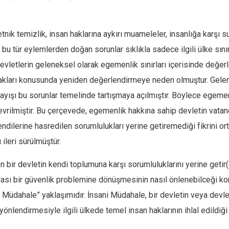
nik temizlik, insan haklarına aykırı muameleler, insanlığa karşı suç
a bu tür eylemlerden doğan sorunlar sıklıkla sadece ilgili ülke sın
letlerin geleneksel olarak egemenlik sınırları içerisinde değerlen
akları konusunda yeniden değerlendirmeye neden olmuştur. Gelenek
ışı bu sorunlar temelinde tartışmaya açılmıştır. Böylece egemenl
vrilmiştir. Bu çerçevede, egemenlik hakkına sahip devletin vatand
ndilerine hasredilen sorumlulukları yerine getiremediği fikrini 
ileri sürülmüştür.
 bir devletin kendi toplumuna karşı sorumluluklarını yerine getir
ası bir güvenlik problemine dönüşmesinin nasıl önlenebilceği konu
 Müdahale” yaklaşımıdır. İnsani Müdahale, bir devletin veya devl
yönlendirmesiyle ilgili ülkede temel insan haklarının ihlal edildiği