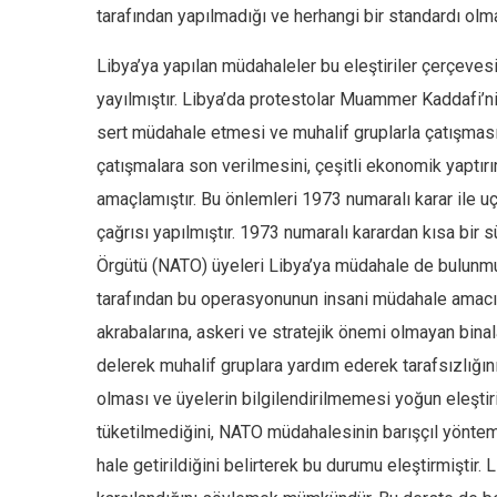
tarafından yapılmadığı ve herhangi bir standardı olm
Libya’ya yapılan müdahaleler bu eleştiriler çerçeves
yayılmıştır. Libya’da protestolar Muammer Kaddafi’nin
sert müdahale etmesi ve muhalif gruplarla çatışması u
çatışmalara son verilmesini, çeşitli ekonomik yaptırı
amaçlamıştır. Bu önlemleri 1973 numaralı karar ile uç
çağrısı yapılmıştır. 1973 numaralı karardan kısa bir s
Örgütü (NATO) üyeleri Libya’ya müdahale de bulunmu
tarafından bu operasyonunun insani müdahale amacıyla o
akrabalarına, askeri ve stratejik önemi olmayan binal
delerek muhalif gruplara yardım ederek tarafsızlığın
olması ve üyelerin bilgilendirilmemesi yoğun eleşti
tüketilmediğini, NATO müdahalesinin barışçıl yöntemle
hale getirildiğini belirterek bu durumu eleştirmişti