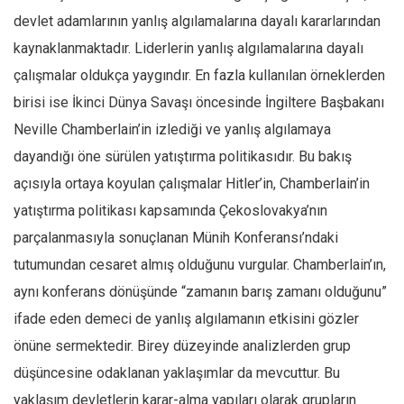
devlet adamlarının yanlış algılamalarına dayalı kararlarından
kaynaklanmaktadır. Liderlerin yanlış algılamalarına dayalı
çalışmalar oldukça yaygındır. En fazla kullanılan örneklerden
birisi ise İkinci Dünya Savaşı öncesinde İngiltere Başbakanı
Neville Chamberlain’in izlediği ve yanlış algılamaya
dayandığı öne sürülen yatıştırma politikasıdır. Bu bakış
açısıyla ortaya koyulan çalışmalar Hitler’in, Chamberlain’in
yatıştırma politikası kapsamında Çekoslovakya’nın
parçalanmasıyla sonuçlanan Münih Konferansı’ndaki
tutumundan cesaret almış olduğunu vurgular. Chamberlain’ın,
aynı konferans dönüşünde “zamanın barış zamanı olduğunu”
ifade eden demeci de yanlış algılamanın etkisini gözler
önüne sermektedir. Birey düzeyinde analizlerden grup
düşüncesine odaklanan yaklaşımlar da mevcuttur. Bu
yaklaşım devletlerin karar-alma yapıları olarak grupların