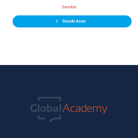
Dersdön
Önceki Konu