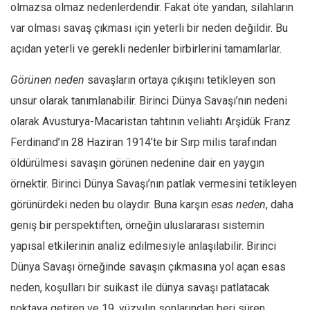
olmazsa olmaz nedenlerdendir. Fakat öte yandan, silahların
var olması savaş çıkması için yeterli bir neden değildir. Bu
açıdan yeterli ve gerekli nedenler birbirlerini tamamlarlar.
Görünen neden
savaşların ortaya çıkışını tetikleyen son
unsur olarak tanımlanabilir. Birinci Dünya Savaşı’nın nedeni
olarak Avusturya-Macaristan tahtının veliahtı Arşidük Franz
Ferdinand’ın 28 Haziran 1914’te bir Sırp milis tarafından
öldürülmesi savaşın görünen nedenine dair en yaygın
örnektir. Birinci Dünya Savaşı’nın patlak vermesini tetikleyen
görünürdeki neden bu olaydır. Buna karşın
esas neden
, daha
geniş bir perspektiften, örneğin uluslararası sistemin
yapısal etkilerinin analiz edilmesiyle anlaşılabilir. Birinci
Dünya Savaşı örneğinde savaşın çıkmasına yol açan esas
neden, koşulları bir suikast ile dünya savaşı patlatacak
noktaya getiren ve 19. yüzyılın sonlarından beri süren