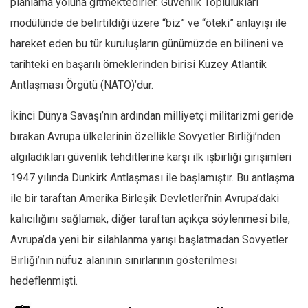
planlama yoluna gitmektedirler. Güvenlik Toplulukları
modülünde de belirtildiği üzere “biz” ve “öteki” anlayışı ile
hareket eden bu tür kuruluşların günümüzde en bilineni ve
tarihteki en başarılı örneklerinden birisi Kuzey Atlantik
Antlaşması Örgütü (NATO)’dur.
İkinci Dünya Savaşı’nın ardından milliyetçi militarizmi geride
bırakan Avrupa ülkelerinin özellikle Sovyetler Birliği’nden
algıladıkları güvenlik tehditlerine karşı ilk işbirliği girişimleri
1947 yılında Dunkirk Antlaşması ile başlamıştır. Bu antlaşma
ile bir taraftan Amerika Birleşik Devletleri’nin Avrupa’daki
kalıcılığını sağlamak, diğer taraftan açıkça söylenmesi bile,
Avrupa’da yeni bir silahlanma yarışı başlatmadan Sovyetler
Birliği’nin nüfuz alanının sınırlarının gösterilmesi
hedeflenmişti.