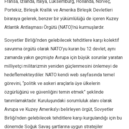
Fransa, İzlanda, İtalya, Lüksemburg, Hollanda, Norveç,
Portekiz, Birleşik Krallık ve Amerika Birleşik Devletleri
biraraya gelerek, benzer bir yükümlülüğü de içeren Kuzey
Atlantik Antlaşması Örgütü (NATO)’nü kurmuşlardır.
Sovyetler Birliği’nden gelebilecek tehditlere karşı kolektif
savunma örgütü olarak NATO’yu kuran bu 12 devlet, aynı
zamanda yakın geçmişte Avrupa için büyük sorunlar yaratan
milliyetçi militarizmin yeniden güçlenmesini önlemeyi de
hedeflemekteydiler. NATO kendi web sayfasında temel
görevini, “politik ve askeri araçlarla üye ülkelerin
özgürlüğünü ve güvenliğini temin etmek” şeklinde
tanımlamaktadır. Kuruluşundaki sorumluluk alanı olarak
Avrupa ve Kuzey Amerika’yı belirleyen örgüt, Sovyetler
Birliği’nden gelebilecek tehditlere karşı kurgulandığı için bu
dönemde Soğuk Savaş şartlarına uygun stratejiler