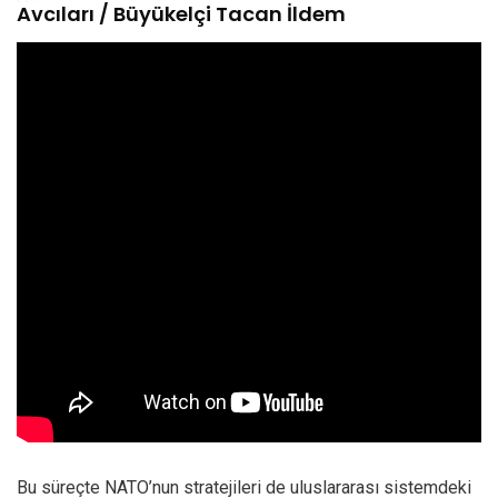
Avcıları / Büyükelçi Tacan İldem
Bu süreçte NATO’nun stratejileri de uluslararası sistemdeki