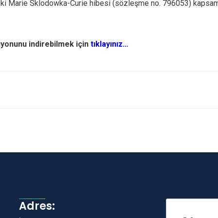
ki Marie Sklodowka-Curie hibesi (sözleşme no. 796053) kapsa
yonunu indirebilmek için
tıklayınız…
Adres: