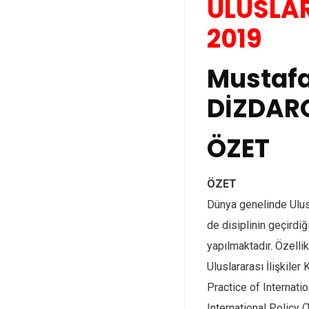
ULUSLARA
2019
Mustafa
DİZDAR
ÖZET
ÖZET
Dünya genelinde Ulusla
de disiplinin geçirdiğ
yapılmaktadır. Özell
Uluslararası İlişkiler
Practice of Internati
International Policy (