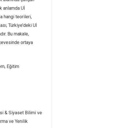
ik anlamda Uİ
a hangi teorileri,
sı, Türkiye’deki Uİ
dır. Bu makale,
çevesinde ortaya
tem, Eğitim
si & Siyaset Bilimi ve
rma ve Yenilik