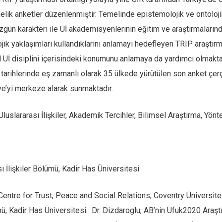
lik anketler düzenlenmiştir. Temelinde epistemolojik ve ontoloj
, özgün karakteri ile Uİ akademisyenlerinin eğitim ve araştırmalarınd
ik yaklaşımları kullandıklarını anlamayı hedefleyen TRIP araştırma
l Uİ disiplini içerisindeki konumunu anlamaya da yardımcı olmakta
rihlerinde eş zamanlı olarak 35 ülkede yürütülen son anket çer
iye’yi merkeze alarak sunmaktadır.
Uluslararası İlişkiler, Akademik Tercihler, Bilimsel Araştırma, Yön
ası İlişkiler Bölümü, Kadir Has Üniversitesi
Centre for Trust, Peace and Social Relations, Coventry Üniversite
, Kadir Has Üniversitesi. Dr. Dizdaroglu, AB’nin Ufuk2020 Araştı