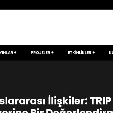
YINLAR
PROJELER
ETKİNLİKLER
K
lararası İlişkiler: TRI