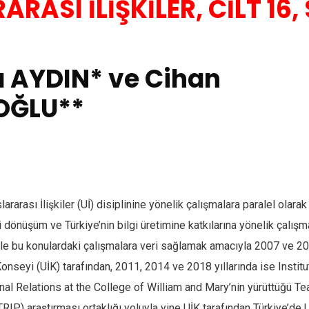
RASI İLİŞKİLER, CİLT 16, 
 AYDIN* ve Cihan
OĞLU**
rarası İlişkiler (Uİ) disiplinine yönelik çalışmalara paralel olarak
i dönüşüm ve Türkiye’nin bilgi üretimine katkılarına yönelik çalışm
ikle bu konulardaki çalışmalara veri sağlamak amacıyla 2007 ve 
 Konseyi (UİK) tarafından, 2011, 2014 ve 2018 yıllarında ise Instit
onal Relations at the College of William and Mary’nin yürüttüğü T
TRIP) araştırması ortaklığı yoluyla yine UİK tarafından Türkiye’de 