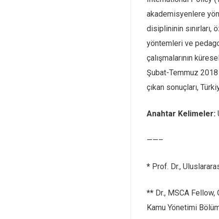
akademisyenlere yöne
disiplininin sınırları
yöntemleri ve pedagoj
çalışmalarının kürese
Şubat-Temmuz 2018 ta
çıkan sonuçları, Türk
Anahtar Kelimeler:
——–
*
Prof. Dr., Uluslarar
**
Dr., MSCA Fellow, 
Kamu Yönetimi Bölümü