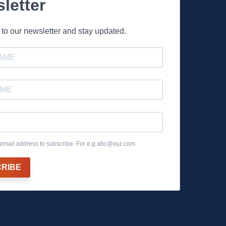
letter
to our newsletter and stay updated.
email address to subscribe. For e.g
abc@xyz.com
RIBE