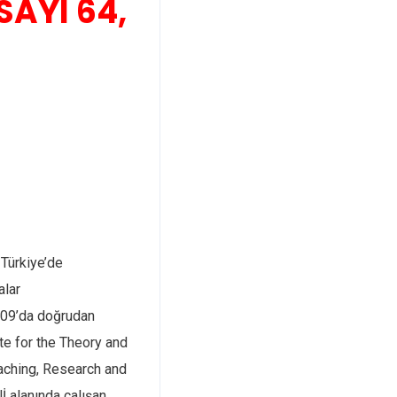
SAYI 64,
 Türkiye’de
alar
2009’da doğrudan
ute for the Theory and
eaching, Research and
Uİ alanında çalışan