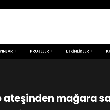
YINLAR
PROJELER
ETKİNLİKLER
K
 ateşinden mağara sa