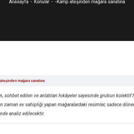
Anasayfa
Konular
-Kamp ateşinden mağara sanatına
ateşinden mağara sanatına
an, sohbet edilen ve anlatılan hikâyeler sayesinde grubun kolektif 
man zaman ev sahipliği yapan mağaralardaki resimler, sadece dö
nde analiz edilecektir.