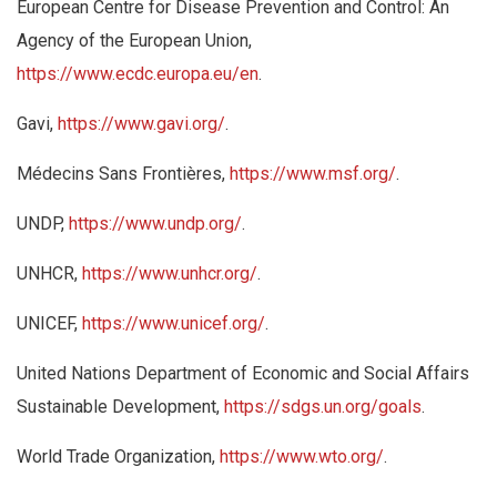
European Centre for Disease Prevention and Control: An
Agency of the European Union,
https://www.ecdc.europa.eu/en
.
Gavi,
https://www.gavi.org/
.
Médecins Sans Frontières,
https://www.msf.org/
.
UNDP,
https://www.undp.org/
.
UNHCR,
https://www.unhcr.org/
.
UNICEF,
https://www.unicef.org/
.
United Nations Department of Economic and Social Affairs
Sustainable Development,
https://sdgs.un.org/goals
.
World Trade Organization,
https://www.wto.org/
.