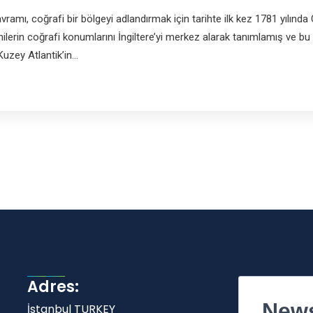
vramı, coğrafi bir bölgeyi adlandırmak için tarihte ilk kez 1781 yılında
lerin coğrafi konumlarını İngiltere’yi merkez alarak tanımlamış ve bu b
Kuzey Atlantik’in…
Adres:
News
İstanbul TURKEY