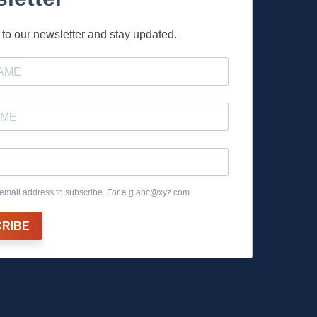
to our newsletter and stay updated.
email address to subscribe. For e.g
abc@xyz.com
RIBE