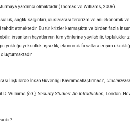
şturmaya yardımcı olmaktadır (Thomas ve Williams, 2008).
oksulluk, sağlık salgınları, uluslararası terörizm ve ani ekonomik 
ni tehdit etmektedir. Bu tür krizler karmaşıktır ve birden fazla insa
ir, insanların hayatlarının tüm yönlerine yayılabilir, topluluklar zar
ğin yokluğu yoksulluk, işsizlik, ekonomik fırsatlara erişim eksikli
 oluşturmaktadır.
arası İlişkilerde İnsan Güvenliği Kavramsallaştırması”,
Uluslararası 
l D. Williams
(ed.), Security Studies: An Introduction
, London, Ne
vardır?