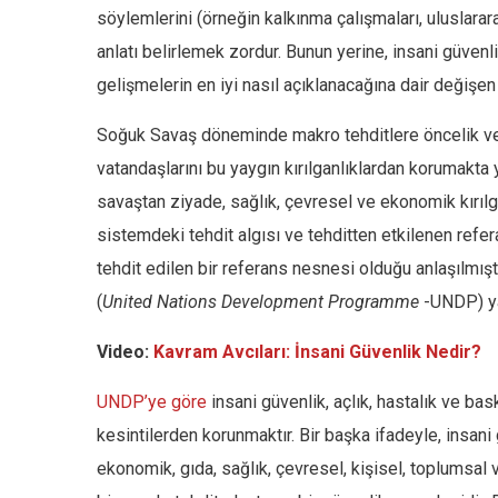
söylemlerini (örneğin kalkınma çalışmaları, uluslarara
anlatı belirlemek zordur. Bunun yerine, insani güve
gelişmelerin en iyi nasıl açıklanacağına dair değişen
Soğuk Savaş döneminde makro tehditlere öncelik ver
vatandaşlarını bu yaygın kırılganlıklardan korumakta y
savaştan ziyade, sağlık, çevresel ve ekonomik kırılg
sistemdeki tehdit algısı ve tehditten etkilenen refer
tehdit edilen bir referans nesnesi olduğu anlaşılmışt
(
United Nations Development Programme
-UNDP) ya
Video:
Kavram Avcıları: İnsani Güvenlik Nedir?
UNDP’ye göre
insani güvenlik, açlık, hastalık ve bas
kesintilerden korunmaktır. Bir başka ifadeyle, insan
ekonomik, gıda, sağlık, çevresel, kişisel, toplumsal