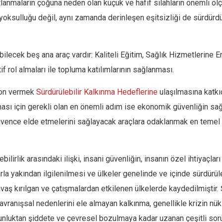
lanmaların çoğuna neden olan küçük ve hafif silahların önemli öl
ca yoksulluğu değil, aynı zamanda derinleşen eşitsizliği de sürdür
bilecek beş ana araç vardır: Kaliteli Eğitim, Sağlık Hizmetlerine
f rol almaları ile topluma katılımlarının sağlanması.
son vermek
Sürdürülebilir Kalkınma Hedeflerine
ulaşılmasına katkıd
lması için gerekli olan en önemli adım ise ekonomik güvenliğin s
güvence elde etmelerini sağlayacak araçlara odaklanmak en temel
lirlik arasındaki ilişki, insani güvenliğin, insanın özel ihtiyaçları
larla yakından ilgilenilmesi ve ülkeler genelinde ve içinde sürdürü
vaş kırılgan ve çatışmalardan etkilenen ülkelerde kaydedilmiştir.
davranışsal nedenlerini ele almayan kalkınma, genellikle krizin n
ksunluktan şiddete ve çevresel bozulmaya kadar uzanan çeşitli sor