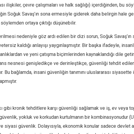
sı ilişkiler, çevre çalışmaları ve halk sağlığı) içerdiğinden, bu sö
nliğin Soğuk Savaş’ın sona ermesiyle giderek daha belirgin hale 
 söylemden ortaya çıktığı düşünebilir.
ilmesi nedeniyle göz ardı edilen bir dizi sorun, Soğuk Savaş’ın
etersiz kaldığı anlayışı yaygınlaşmıştır. Bir başka ifadeyle, insanl
anlıklardan ve yeni çatışma biçimlerinden kaynaklandığı dile getir
ans nesnesi genişledikçe ve derinleştikçe, güvenliği tehdit edile
ır. Bu bağlamda, insani güvenliğin tanımını uluslararası siyasette
pmıştır.
kı gibi kronik tehditlere karşı güvenliği sağlamak ve iş, ev veya to
i güvenlik, yokluk ve korkudan kurtulmanın bir kombinasyonudur (UN
 ve siyasi güvenlik. Dolayısıyla, ekonomik konular sadece devlet a