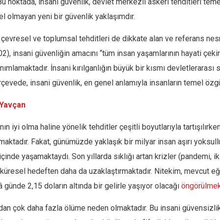
 Bu noktada, insani güvenlik, devlet merkezli askeri tehditleri t
el olmayan yeni bir güvenlik yaklaşımdır.
, çevresel ve toplumsal tehditleri de dikkate alan ve referans nes
02), insani güvenliğin amacını “tüm insan yaşamlarının hayati çekird
nımlamaktadır. İnsani kırılganlığın büyük bir kısmı devletlerarası 
rçevede, insani güvenlik, en genel anlamıyla insanların temel özg
 Yavçan
nın iyi olma haline yönelik tehditler çeşitli boyutlarıyla tartışılır
nmaktadır. Fakat, günümüzde yaklaşık bir milyar insan aşırı yoks
içinde yaşamaktaydı. Son yıllarda sıklığı artan krizler (pandemi, ikl
 küresel hedeften daha da uzaklaştırmaktadır. Nitekim, mevcut eği
 günde 2,15 doların altında bir gelirle yaşıyor olacağı
öngörülmek
dan çok daha fazla ölüme neden olmaktadır. Bu insani güvensizlik,