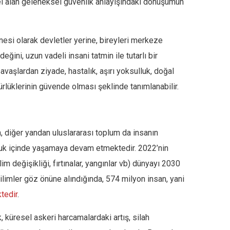
emel alan geleneksel güvenlik anlayışındaki dönüşümün
nesi olarak devletler yerine, bireyleri merkeze
eğini, uzun vadeli insani tatmin ile tutarlı bir
savaşlardan ziyade, hastalık, aşırı yoksulluk, doğal
ürlüklerinin güvende olması şeklinde tanımlanabilir.
ken, diğer yandan uluslararası toplum da insanın
ulluk içinde yaşamaya devam etmektedir. 2022’nin
im değişikliği, fırtınalar, yangınlar vb) dünyayı 2030
limler göz önüne alındığında, 574 milyon insan, yani
tedir
.
 küresel askeri harcamalardaki artış, silah