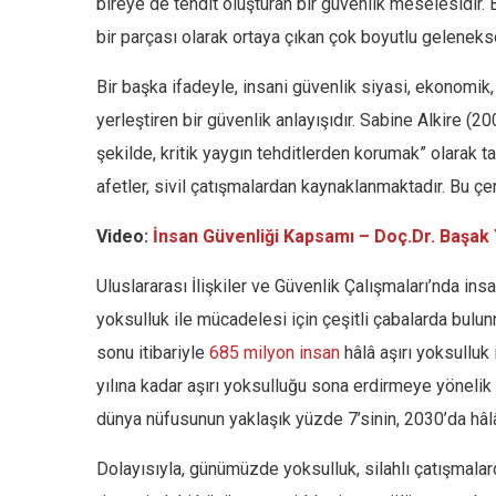
bireye de tehdit oluşturan bir güvenlik meselesidir.
bir parçası olarak ortaya çıkan çok boyutlu geleneks
Bir başka ifadeyle, insani güvenlik siyasi, ekonomik
yerleştiren bir güvenlik anlayışıdır. Sabine Alkire (20
şekilde, kritik yaygın tehditlerden korumak” olarak ta
afetler, sivil çatışmalardan kaynaklanmaktadır. Bu çe
Video:
İnsan Güvenliği Kapsamı – Doç.Dr. Başak
Uluslararası İlişkiler ve Güvenlik Çalışmaları’nda insa
yoksulluk ile mücadelesi için çeşitli çabalarda bulu
sonu itibariyle
685 milyon insan
hâlâ aşırı yoksulluk 
yılına kadar aşırı yoksulluğu sona erdirmeye yönelik
dünya nüfusunun yaklaşık yüzde 7’sinin, 2030’da hâlâ
Dolayısıyla, günümüzde yoksulluk, silahlı çatışmalar