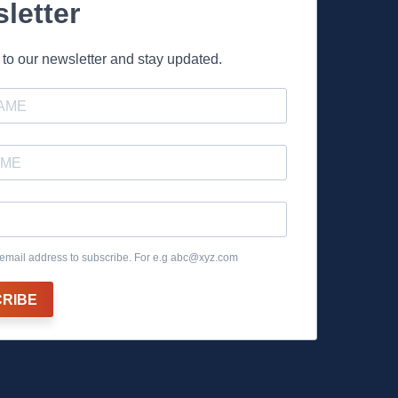
letter
to our newsletter and stay updated.
email address to subscribe. For e.g
abc@xyz.com
RIBE