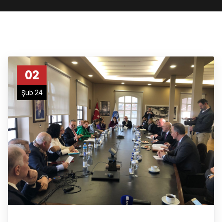
02
Şub 24