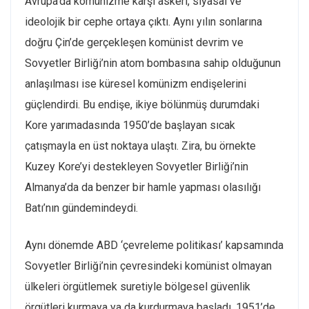
Avrupa’da komünizme karşı askeri, siyasal ve
ideolojik bir cephe ortaya çıktı. Aynı yılın sonlarına
doğru Çin’de gerçekleşen komünist devrim ve
Sovyetler Birliği’nin atom bombasına sahip olduğunun
anlaşılması ise küresel komünizm endişelerini
güçlendirdi. Bu endişe, ikiye bölünmüş durumdaki
Kore yarımadasında 1950’de başlayan sıcak
çatışmayla en üst noktaya ulaştı. Zira, bu örnekte
Kuzey Kore’yi destekleyen Sovyetler Birliği’nin
Almanya’da da benzer bir hamle yapması olasılığı
Batı’nın gündemindeydi.
Aynı dönemde ABD ‘çevreleme politikası’ kapsamında
Sovyetler Birliği’nin çevresindeki komünist olmayan
ülkeleri örgütlemek suretiyle bölgesel güvenlik
örgütleri kurmaya ya da kurdurmaya başladı. 1951’de