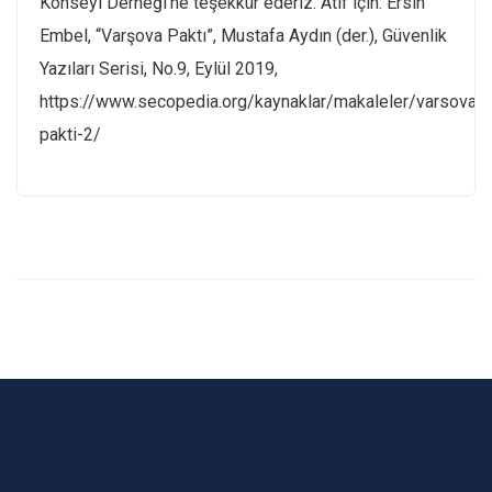
Konseyi Derneği’ne teşekkür ederiz. Atıf için: Ersin
Embel, “Varşova Paktı”, Mustafa Aydın (der.), Güvenlik
Yazıları Serisi, No.9, Eylül 2019,
https://www.secopedia.org/kaynaklar/makaleler/varsova-
pakti-2/