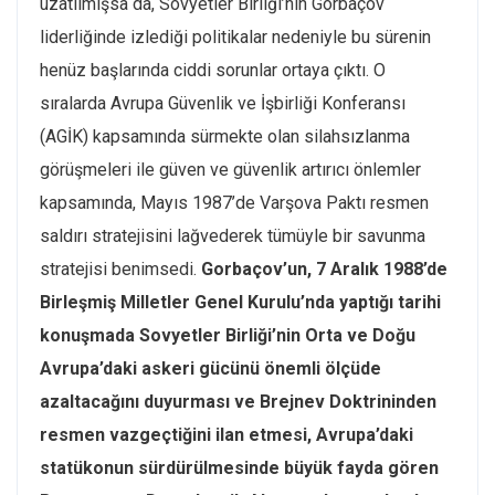
uzatılmışsa da, Sovyetler Birliği’nin Gorbaçov
liderliğinde izlediği politikalar nedeniyle bu sürenin
henüz başlarında ciddi sorunlar ortaya çıktı. O
sıralarda Avrupa Güvenlik ve İşbirliği Konferansı
(AGİK) kapsamında sürmekte olan silahsızlanma
görüşmeleri ile güven ve güvenlik artırıcı önlemler
kapsamında, Mayıs 1987’de Varşova Paktı resmen
saldırı stratejisini lağvederek tümüyle bir savunma
stratejisi benimsedi.
Gorbaçov’un, 7 Aralık 1988’de
Birleşmiş Milletler Genel Kurulu’nda yaptığı tarihi
konuşmada Sovyetler Birliği’nin Orta ve Doğu
Avrupa’daki askeri gücünü önemli ölçüde
azaltacağını duyurması ve Brejnev Doktrininden
resmen vazgeçtiğini ilan etmesi, Avrupa’daki
statükonun sürdürülmesinde büyük fayda gören