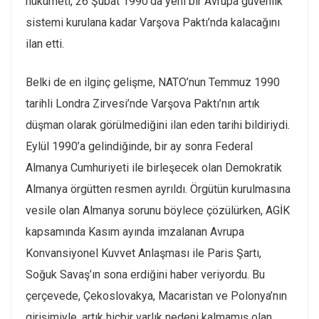
hükümeti, 26 Şubat 1990’da yeni bir Avrupa güvenlik
sistemi kurulana kadar Varşova Paktı’nda kalacağını
ilan etti.
Belki de en ilginç gelişme, NATO’nun Temmuz 1990
tarihli Londra Zirvesi’nde Varşova Paktı’nın artık
düşman olarak görülmediğini ilan eden tarihi bildiriydi.
Eylül 1990’a gelindiğinde, bir ay sonra Federal
Almanya Cumhuriyeti ile birleşecek olan Demokratik
Almanya örgütten resmen ayrıldı. Örgütün kurulmasına
vesile olan Almanya sorunu böylece çözülürken, AGİK
kapsamında Kasım ayında imzalanan Avrupa
Konvansiyonel Kuvvet Anlaşması ile Paris Şartı,
Soğuk Savaş’ın sona erdiğini haber veriyordu. Bu
çerçevede, Çekoslovakya, Macaristan ve Polonya’nın
girişimiyle, artık hiçbir varlık nedeni kalmamış olan