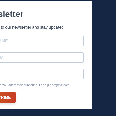
letter
to our newsletter and stay updated.
email address to subscribe. For e.g
abc@xyz.com
RIBE