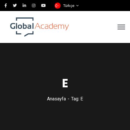
Türkçe
E
Anasayfa
Tag: E