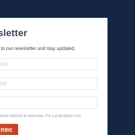
letter
to our newsletter and stay updated.
email address to subscribe. For e.g
abc@xyz.com
RIBE