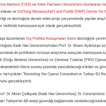
rma Merkezi (CIES)
ve
Atina Panteion Üniversitesi Uluslararası İli
zırlanan ve
Stiftung Wissenschaft und Politik (SWP) Center for 
irliği ve desteğiyle devam eden proje çerçevesinde yapılan araşt
 tarihinde kamuoyuna açık olarak gerçekleştirildi.
laşa düzenlenen
Dış Politika Konuşmaları Serisi
desteğiyle çevrim 
lüğünü Kadir Has Üniversitesi’nden Prof. Dr. Sinem Açıkmeşe üst
ırlanan iki politikanın notunun araştırma sonuçları kamuoyuna sun
ak (Doğu Akdeniz Üniversitesi) ve Zenonas Tziarras (PRIO Cyprus
n dinamiklerin Kıbrıs sorunu üzerinde yaratabileceği etkileri ve güv
rı tartıştıkları ‘‘Revisiting the Cyprus Conundrum in Turkey-EU Rela
munu gerçekleştirdi.
f. Dr. Mitat Çelikpala (Kadir Has Üniversitesi), Dr. Constantinos Fi
ları Türkiye’nin AB enerji güvenliği bağlamında verebileceği katkıl