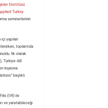
şkiler Enstitüsü
Applied Turkey
ırma seminerlerinin
içi yapılan
lenirken, toplantıda
uldu. İlk olarak
), Türkiye-AB
en inşasına
tions’’ başlıklı
lis (IIR) ile
arı ve yaratabileceği