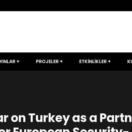
YINLAR
PROJELER
ETKİNLİKLER
K
 on Turkey as a Part