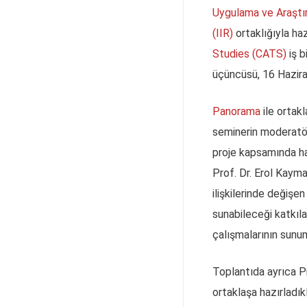
Uygulama ve Araştı
(IIR)
ortaklığıyla ha
Studies (CATS)
iş b
üçüncüsü, 16 Haziran
Panorama
ile ortak
seminerin moderatör
proje kapsamında haz
Prof. Dr. Erol Kaym
ilişkilerinde değişe
sunabileceği katkıla
çalışmalarının sunu
Toplantıda ayrıca Pro
ortaklaşa hazırladık