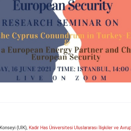
r Konseyi (UİK),
Kadir Has Üniversitesi Uluslararası İlişkiler ve Avru