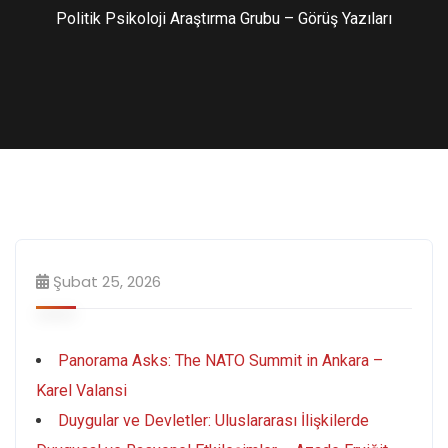
Politik Psikoloji Araştırma Grubu – Görüş Yazıları
Şubat 25, 2026
Panorama Asks: The NATO Summit in Ankara –
Karel Valansi
Duygular ve Devletler: Uluslararası İlişkilerde