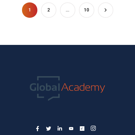
1
2
…
10