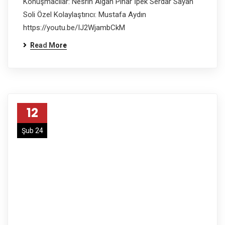
Konuşmacılar: Nesrin Algan Pınar İpek Serdar Sayan
Soli Özel Kolaylaştırıcı: Mustafa Aydın
https://youtu.be/IJ2WjambCkM
Read More
12
Şub 24